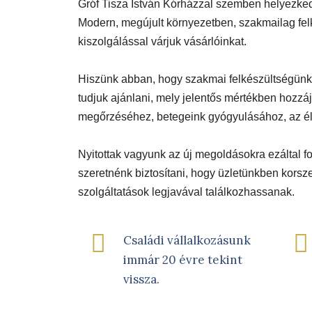
Gróf Tisza István Kórházzal szemben helyezked
Modern, megújult környezetben, szakmailag fel
kiszolgálással várjuk vásárlóinkat.
Hiszünk abban, hogy szakmai felkészültségünk
tudjuk ajánlani, mely jelentős mértékben hozz
megőrzéséhez, betegeink gyógyulásához, az él
Nyitottak vagyunk az új megoldásokra ezáltal f
szeretnénk biztosítani, hogy üzletünkben korsz
szolgáltatások legjavával találkozhassanak.
Családi vállalkozásunk
immár 20 évre tekint
vissza.​