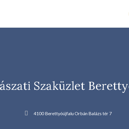
szati Szaküzlet Beretty
4100 Berettyóújfalu Orbán Balázs tér 7