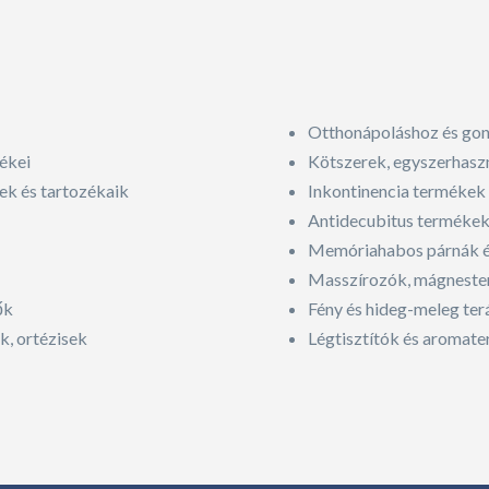
Otthonápoláshoz és go
lékei
Kötszerek, egyszerhasz
ek és tartozékaik
Inkontinencia termékek
Antidecubitus terméke
Memóriahabos párnák é
Masszírozók, mágnester
ők
Fény és hideg-meleg te
k, ortézisek
Légtisztítók és aromat