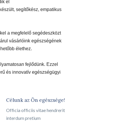
ik el
készült, segítőkész, empatikus
kel a megfelelő segédeszközt
ájárul vásárlóink egészségének
hetőbb élethez.
olyamatosan fejlődünk. Ezzel
erű és innovatív egészségügyi
Célunk az Ön egészsége!
Officia officiis vitae hendrerit
interdum pretium