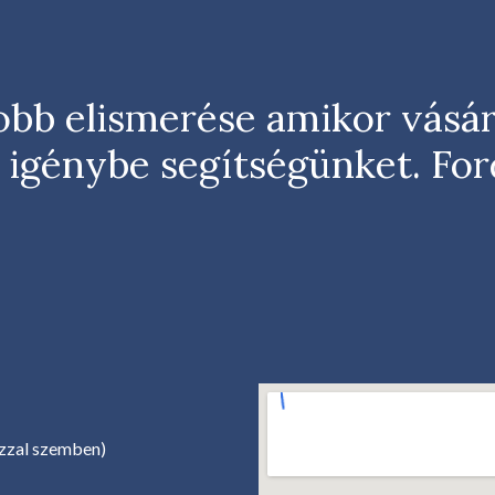
b elismerése amikor vásár
 igénybe segítségünket. Fo
ázzal szemben)