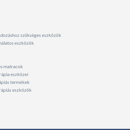
ndozáshoz szükséges eszközök
nálatos eszközök
k
s matracok
ápia eszközei
rápiás termékek
erápiás eszközök