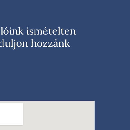
lóink ismételten
rduljon hozzánk