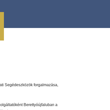
zati Segédeszközök forgalmazása,
olgáltatóként Berettyóújfaluban a