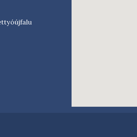
tyóújfalu​