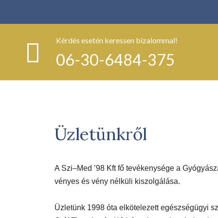
Kérdés esetén keressen bizalommal!
06-30-6484-375
Üzletünkről
A
Szi
–
Med
’98 Kft fő tevékenysége a Gyógyás
vényes és vény nélküli kiszolgálása.
Üzletünk 1998 óta elkötelezett egészségügyi sz