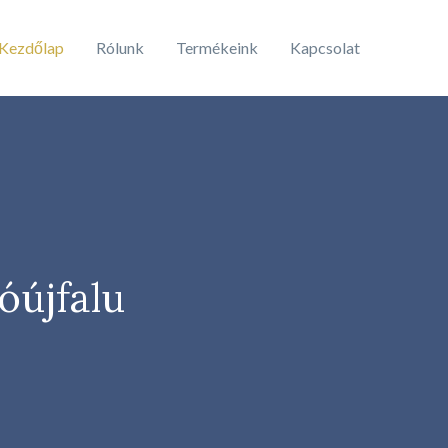
Kezdőlap
Rólunk
Termékeink
Kapcsolat
óújfalu