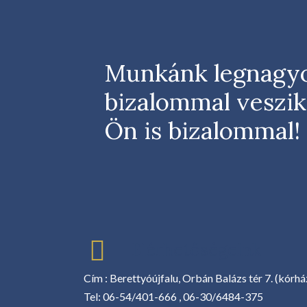
Munkánk legnagyob
bizalommal veszik
Ön is bizalommal!
Elérhetőségeink
Cím : Berettyóújfalu, Orbán Balázs tér 7. (kórh
Tel: 06-54/401-666 , 06-30/6484-375